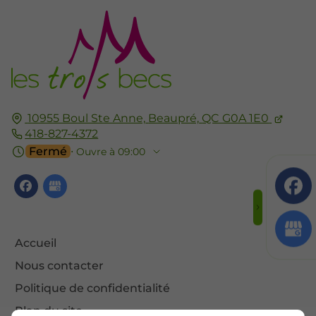
10955 Boul Ste Anne,
Beaupré,
QC G0A 1E0
418-827-4372
Fermé
⋅ Ouvre à 09:00
Accueil
Nous contacter
Politique de confidentialité
Plan du site